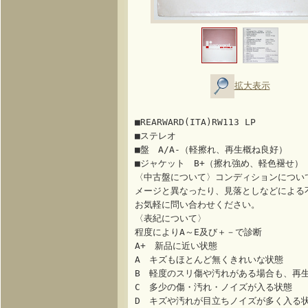
拡大表示
■REARWARD(ITA)RW113 LP
■ステレオ
■盤 A/A-（軽擦れ、再生概ね良好）
■ジャケット B+（擦れ強め、軽色褪せ）
〈中古盤について〉コンディションについ
メージと異なったり、見落としなどによる
お気軽に問い合わせください。
〈表紀について〉
程度によりA～E及び＋－で診断
A+ 新品に近い状態
A キズもほとんど無くきれいな状態
B 軽度のスリ傷や汚れがある場合も、再
C 多少の傷・汚れ・ノイズが入る状態
D キズや汚れが目立ちノイズが多く入る