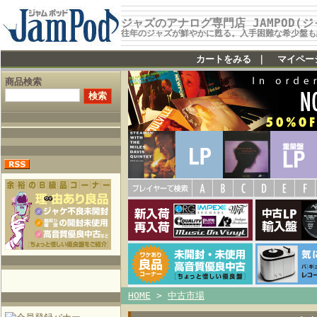
ジャズのアナログ専門店 JAMPOD(
往年のジャズが鮮やかに甦る。入手困難な希少盤も
カートをみる
｜
マイペー
商品検索
HOME
>
中古市場