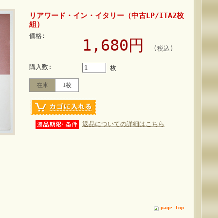
リアワード・イン・イタリー（中古LP/ITA2枚
組）
価格:
1,680円
(税込)
購入数:
枚
在庫
1枚
返品についての詳細はこちら
page top