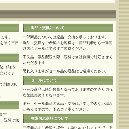
返品・交換について
ります。
一部商品については返品・交換を承っております。
を除く平日
返品・交換をご希望のお客様は、商品到着から一週間
以内にメールにて必ずご連絡ください。
不良品、誤品配送の際、送料は当社負担で対応させて
いただきます。
込（前払
恐れ入りますがセール品の返品はご遠慮ください。
ただけま
セールについて
別途330
セール商品は限定数量となっておりますので売り切れ
次第販売終了となります。
。
また、セール商品の返品・交換はお受けできない場合
がありますので、予めご了承ください。
ます）
在庫切れ商品について
は、送料は無
完売商品をご希望の場合、お調べいたしますので、下