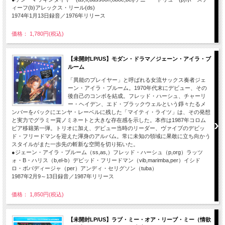
ィーフ(b)アレックス・リール(ds)
1974年1月13日録音／1976年リリース
価格： 1,780円(税込)
【未開封LP/US】モダン・ドラマ／ジェーン・アイラ・ブ
ルーム
「異能のプレイヤー」と呼ばれる女流サックス奏者ジェ
ーン・アイラ・ブルーム。1970年代末にデビュー、その
後自己のコンボを結成。フレッド・ハーシュ、チャーリ
ー・ヘイデン、エド・ブラックウェルという錚々たるメ
ンバーをバックにエンヤ・レーベルに残した「マイティ・ライツ」は、その発想
と実力でグラミー賞ノミネートと大きな存在感を示した。本作は1987年コロム
ビア移籍第一弾。トリオに加え、デビュー当時のリーダー、ヴァイブのデビッ
ド・フリードマンを迎えた渾身のアルバム。常に未知の領域に果敢に立ち向かう
スタイルがまた一歩先の斬新な空間を切り拓いた。
●ジェーン・アイラ・ブルーム（ss,as,）フレッド・ハーシュ（p,org）ラッツ
ォ・B・ハリス（b,el-b）デビッド・フリードマン（vib,marimba,per）イシド
ロ・ボバディージャ（per）アンディ・セリグソン（tuba）
1987年2月9～13日録音／1987年リリース
価格： 1,850円(税込)
【未開封LP/US】ラブ・ミー・オア・リーブ・ミー（情欲