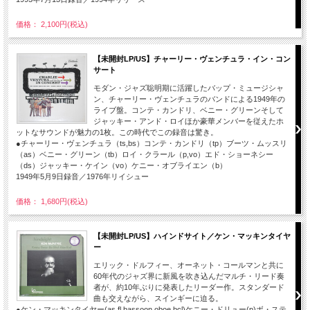
価格： 2,100円(税込)
【未開封LP/US】チャーリー・ヴェンチュラ・イン・コン
サート
モダン・ジャズ聡明期に活躍したバップ・ミュージシャ
ン、チャーリー・ヴェンチュラのバンドによる1949年の
ライブ盤。コンテ・カンドリ、ベニー・グリーンそして
ジャッキー・アンド・ロイほか豪華メンバーを従えたホ
ットなサウンドが魅力の1枚。この時代でこの録音は驚き。
●チャーリー・ヴェンチュラ（ts,bs）コンテ・カンドリ（tp）ブーツ・ムッスリ
（as）ベニー・グリーン（tb）ロイ・クラール（p,vo）エド・ショーネシー
（ds）ジャッキー・ケイン（vo）ケニー・オブライエン（b）
1949年5月9日録音／1976年リイシュー
価格： 1,680円(税込)
【未開封LP/US】ハインドサイト／ケン・マッキンタイヤ
ー
エリック・ドルフィー、オーネット・コールマンと共に
60年代のジャズ界に新風を吹き込んだマルチ・リード奏
者が、約10年ぶりに発表したリーダー作。スタンダード
曲も交えながら、スインギーに迫る。
●ケン・マッキンタイヤー(as,fl,bassoon,oboe,bcl)ケニー・ドリュー(p)ボ・ステ