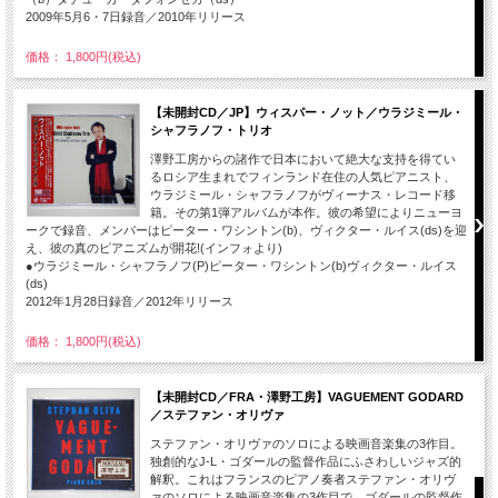
2009年5月6・7日録音／2010年リリース
価格： 1,800円(税込)
【未開封CD／JP】ウィスパー・ノット／ウラジミール・
シャフラノフ・トリオ
澤野工房からの諸作で日本において絶大な支持を得てい
るロシア生まれでフィンランド在住の人気ピアニスト、
ウラジミール・シャフラノフがヴィーナス・レコード移
籍。その第1弾アルバムが本作。彼の希望によりニューヨ
ークで録音、メンバーはピーター・ワシントン(b)、ヴィクター・ルイス(ds)を迎
え、彼の真のピアニズムが開花!(インフォより)
●ウラジミール・シャフラノフ(P)ピーター・ワシントン(b)ヴィクター・ルイス
(ds)
2012年1月28日録音／2012年リリース
価格： 1,800円(税込)
【未開封CD／FRA・澤野工房】VAGUEMENT GODARD
／ステファン・オリヴァ
ステファン・オリヴァのソロによる映画音楽集の3作目。
独創的なJ-L・ゴダールの監督作品にふさわしいジャズ的
解釈。これはフランスのピアノ奏者ステファン・オリヴ
ァのソロによる映画音楽集の3作目で、ゴダールの監督作