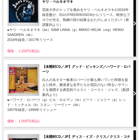
ヤリ・ペルキオマキ
芸術大学のトップを務めるヤリ・ペルキオマキの2016年
録音盤が、EUのFREDRIKSSONからリリース。軽快なブ
ロウが光る、熟練の技の結集をおたのしみください!（新
譜案内より）
●ヤリ・ペルキオマキ（bs）SAMI LINNA（g）MIKKO HELVA（org）HEIKKI
SANDREN（ds）
2016年録音／2017年リリース
価格： 1,200円(税込)
【未開封CD／JP】グッド・ピッキンズ／ハワード・ロバ
ーツ
白人の名ギター奏者ロバーツが最も輝いていた時期を捉
えた快作。腕達者な名手たちが屈託のない明るいサウン
ドを展開する典型的ウエスト・コースト・ジャズ。(新譜
案内より)
●ハワード・ロバーツ（g）ビル・ホルマン（ts）ピート・ジョリー（p）レッ
ド・ミッチェル（b）スタン・リーヴィー（ds）
1957年録音／1999年リイシュー
価格： 1,000円(税込)
【未開封CD／JP】ディス・イズ・クリス／クリス・コナ