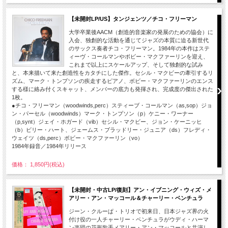
【未開封LP/US】タンジェンツ／チコ・フリーマン
大学卒業後AACM（創造的音楽家の発展のための協会）に
入会、独創的な活動を通じてジャズの本質に迫る新世代
のサックス奏者チコ・フリーマン。1984年の本作はステ
ィーヴ・コールマンやボビー・マクファーリンを迎え、
これまで以上にスケールアップ、そして独創的な試み
と、本来描いて来た創造性をカタチにした傑作。セシル・マクビーの牽引するリ
ズム、マーク・トンプソンの疾走するピアノ、ボビー・マクファーリンのエンス
する様に絡み付くスキャット、メンバーの底力も発揮され、完成度の傑出された
1枚。
●チコ・フリーマン（woodwinds,perc）スティーブ・コールマン（as,sop）ジョ
ン・パーセル（woodwinds）マーク・トンプソン（p）ケニー・ワーナー
（p,synt）ジェイ・ホガード（vib）セシル・マクビー、ジョン・ケーニッヒ
（b）ビリー・ハート、ジェームス・ブラッドリー・ジュニア（ds）フレディ・
ウェイツ（ds,perc）ボビー・マクファーリン（vo）
1984年録音／1984年リリース
価格： 1,850円(税込)
【未開封・中古LP/復刻】アン・イブニング・ウィズ・メ
アリー・アン・マッコール＆チャーリー・ベンチュラ
ジーン・クルーぱ・トリオで初来日、日本ジャズ界の火
付け役の一人チャーリー・ベンチュラがウディ・ハーマ
ン楽団の花形歌手メアリー・アン・マッコールと共演し