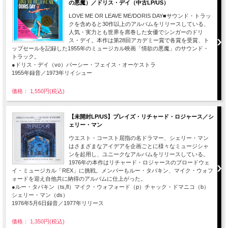
の悪魔）／ドリス・デイ（中古LP/US）
LOVE ME OR LEAVE ME/DORIS DAY■サウンド・トラッ
クを含めると30作以上のアルバムをリリースしている、
人気・実力とも世界を席巻した女優でシンガーのドリ
ス・デイ。本作は第28回アカデミー賞で各賞を受賞、ト
ップセールを記録した1955年のミュージカル映画「情欲の悪魔」のサウンド・
トラック。
●ドリス・デイ（vo）パーシー・フェイス・オーケストラ
1955年録音／1973年リイシュー
価格： 1,550円(税込)
【未開封LP/US】プレイズ・リチャード・ロジャース／シ
ェリー・マン
ウエスト・コースト屈指の名ドラマー、シェリー・マン
はさまざまなアイデアを企画ごとに様々なミュージシャ
ンを起用し、ユニークなアルバムをリリースしている。
1976年の本作はリチャード・ロジャースのブロードウェ
イ・ミュージカル「REX」に挑戦。メンバーもルー・タバキン、マイク・ウォフ
ォードを迎え自他共に納得のアルバムに仕上がった。
●ルー・タバキン（ts,fl）マイク・ウォフォード（p）チャック・ドマニコ（b）
シェリー・マン（ds）
1976年5月6日録音／1977年リリース
価格： 1,350円(税込)