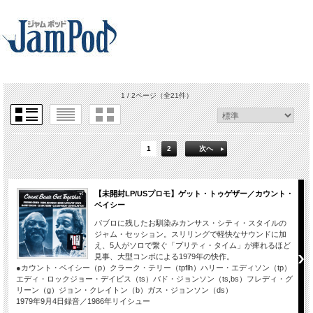
1 / 2ページ
（全21件）
1
2
次へ
【未開封LP/USプロモ】ゲット・トゥゲザー／カウント・
ベイシー
パブロに残したお馴染みカンサス・シティ・スタイルの
ジャム・セッション。スリリングで軽快なサウンドに加
え、5人がソロで繋ぐ「プリティ・タイム」が痺れるほど
見事、大型コンボによる1979年の快作。
●カウント・ベイシー（p）クラーク・テリー（tpflh）ハリー・エディソン（tp）
エディ・ロックジョー・デイビス（ts）バド・ジョンソン（ts,bs）フレディ・グ
リーン（g）ジョン・クレイトン（b）ガス・ジョンソン（ds）
1979年9月4日録音／1986年リイシュー