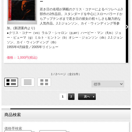
ー
若き日の名唱が満載のクリス・コナーによるベツレヘム3
部作の2作品目。スタンダードを中心にスローバラードか
らアップテンポまで若き日の彼女の初々しさも魅力的な
人気作品。J.J.ジョンソン、カイ・ウィンディング等参
加。(新譜案内より)
●クリス・コナー（vo）ラルフ・シャロン（p,arr）ハービー・マン（fl,ts）ジョ
ー・ピューマ（g）ミルト・ヒントン（b）オシー・ジョンソン（ds）J.J.ジョン
ソン、カイ・ウィンディング（tb）
1955年4月録音／2005年リイシュー
価格： 1,000円(税込)
1 / 2ページ
（全21件）
1
2
次へ
商品検索
価格帯検索