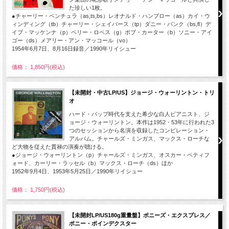
た珍しい1枚。
●チャーリー・ベンチュラ（as,ts,bs）レオナルド・ハンブロー（as）カイ・ウ
ィンディング（tb）チャーリー・シェイバース（tp）ダニー・バンク（bs,fl）デ
イブ・マッケンナ（p）ペリー・ロペス（g）ボブ・カーター（b）ソニー・アイ
ゴー（ds）メアリー・アン・マッコール（vo）
1954年6月7日、8月16日録音／1990年リイシュー
価格： 1,850円(税込)
【未開封・中古LP/US】ジョージ・ウォーリントン・トリ
オ
ハード・バップ時代を支えた希少な白人ピアニスト、ジ
ョージ・ウォーリントン。本作は1952・53年に行われた3
つのセッションから名演を収録したコンピレーション・
アルバム。チャールズ・ミンガス、マックス・ローチな
ど大物を従えた貫禄の演奏が聴ける。
●ジョージ・ウォーリントン（p）チャールズ・ミンガス、オスカー・ペティフ
ォード、カーリー・ラッセル（b）マックス・ローチ（ds）ほか
1952年9月4日、1953年5月25日／1990年リイシュー
価格： 1,750円(税込)
【未開封LP/US180g重量盤】ポニーズ・エクスプレス／
ポニー・ポインデクスター