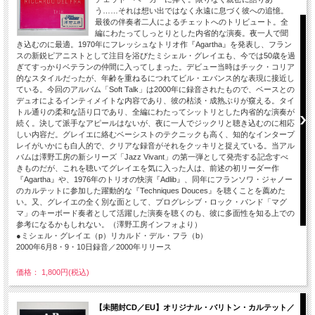
う……それは想い出ではなく永遠に息づく彼への追憶。
最後の伴奏者二人によるチェットへのトリビュート。全
編にわたってしっとりとした内省的な演奏。夜一人で聞
き込むのに最適。1970年にフレッシュなトリオ作『Agartha』を発表し、フラン
スの新鋭ピアニストとして注目を浴びたミシェル・グレイエも、今では50歳を過
ぎてすっかりベテランの仲間に入ってしまった。デビュー当時はチック・コリア
的なスタイルだったが、年齢を重ねるにつれてビル・エバンス的な表現に接近し
ている。今回のアルバム「Soft Talk」は2000年に録音されたもので、ベースとの
デュオによるインティメイトな内容であり、彼の枯淡・成熟ぶりが窺える。タイ
トル通りの柔和な語り口であり、全編にわたってシットリとした内省的な演奏が
続く。決して派手なアピールはないが、夜に一人でジックリと聴き込むのに相応
しい内容だ。グレイエに絡むベーシストのテクニックも高く、知的なインタープ
レイがいかにも白人的で、クリアな録音がそれをクッキリと捉えている。当アル
バムは澤野工房の新シリーズ「Jazz Vivant」の第一弾として発売する記念すべ
きものだが、これを聴いてグレイエを気に入った人は、前述の初リーダー作
『Agartha』や、1976年のトリオの快演『Adlib』、同年にフランソワ・ジャノー
のカルテットに参加した躍動的な『Techniques Douces』を聴くことを薦めた
い。又、グレイエの全く別な面として、プログレシブ・ロック・バンド「マグ
マ」のキーボード奏者として活躍した演奏を聴くのも、彼に多面性を知る上での
参考になるかもしれない。（澤野工房インフォより）
●ミシェル・グレイエ（p）リカルド・デル・フラ（b）
2000年6月8・9・10日録音／2000年リリース
価格： 1,800円(税込)
【未開封CD／EU】オリジナル・バリトン・カルテット／