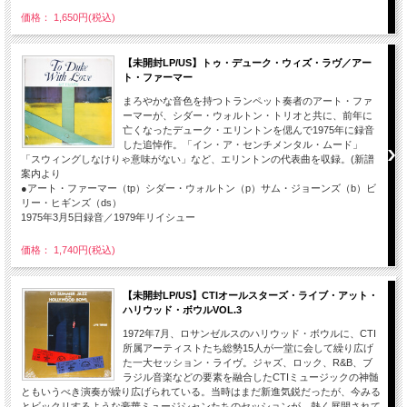
価格： 1,650円(税込)
【未開封LP/US】トゥ・デューク・ウィズ・ラヴ／アー
ト・ファーマー
まろやかな音色を持つトランペット奏者のアート・ファ
ーマーが、シダー・ウォルトン・トリオと共に、前年に
亡くなったデューク・エリントンを偲んで1975年に録音
した追悼作。「イン・ア・センチメンタル・ムード」
「スウィングしなけりゃ意味がない」など、エリントンの代表曲を収録。(新譜
案内より
●アート・ファーマー（tp）シダー・ウォルトン（p）サム・ジョーンズ（b）ビ
リー・ヒギンズ（ds）
1975年3月5日録音／1979年リイシュー
価格： 1,740円(税込)
【未開封LP/US】CTIオールスターズ・ライブ・アット・
ハリウッド・ボウルVOL.3
1972年7月、ロサンゼルスのハリウッド・ボウルに、CTI
所属アーティストたち総勢15人が一堂に会して繰り広げ
た一大セッション・ライヴ。ジャズ、ロック、R&B、ブ
ラジル音楽などの要素を融合したCTIミュージックの神髄
ともいうべき演奏が繰り広げられている。当時はまだ新進気鋭だったが、今みる
とビックリするような豪華ミュージシャンたちのセッションが、熱く展開されて