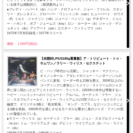
いる様子は感動的だ。（新譜案内より）
●フレディ・ハバード（tp）ハンク・クロフォード、ジョー・ファレル、スタン
リー・タレンタイン、グローバー・ワシントンJr.（sax）ヒューバート・ロウズ
（fl）ミルト・ジャクソン（vib）ジョージ・ベンソン（g）デオダート、ジョニ
ー・ハモンド、ボブ・ジェームス（key）ロン・カーター（b）ジャック・デジ
ョネット（ds）アイアート（per）エスター・フィリップス（vo）
1972年7月30日録音／1977年リリース
価格： 1,550円(税込)
【未開封LP/US180g重量盤】ア・トリビュート・トゥ・
サムワン／ラリー・ウィリス・セクステット
ビ・バップ時代から活躍し、ジャッキー・マクリーン、
キャノンボール・アダレイやジョー・ヘンダーソンらの
バンドに参加。リーダー作も22枚を数え、300作以上のレ
コーディングに参加というメイン・ストリームのジャズ
界に深く関わったピアニストのラリー・ウィリス。1993年の本作は尊敬するハ
ービー・ハンコックへのトリビュート・アルバム。カーティス・フラー、ジョ
ン・スタブルフィールド、トミー・ウィリアムスの3管フロント・セクステット
編成で、オリジナル3曲と「処女航海」「キング・コブラ」などハンコックによ
る3曲を収録。1960年代を感じさせるモーダルな響きに真のジャズ・ファンの思
いが凝縮されている。
●ラリー・ウィリス（p）カーティス・フラー（tb）ジョン・スタブルフィールド
（ts,ss）トム・ウイリアムズ（tp）デビット・ウイリアムス（b）ベン・ライリ
ー（ds）
1993年7月13日録音／1994年リリース