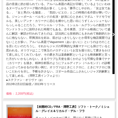
品の音楽に的が絞られている。アルバム表題の表記が示唆しているようにいわゆ
るヌーヴェルヴァーグ期の作品が多く、しかも「勝手にしやがれ」「女は女であ
る」、「女と男のいる舗道」、「気狂いピエロ」とこの時期の名作群が輝いてい
る。ジャン＝ポール・ベルモンドの名演・妙演に心ときめくマダム・マドモワゼ
ルも、美しいアンナ・カリーナに恋心を燃やした思い出にうずくムッシューもい
らっしゃることだろう。マーシャル・ソラル、ミシェル・ルグランらの創意がサ
ウンドトラックに刻印された時期でもある。古今東西、ゴダール映画について盛
んに解説・解読が行われてきたのは、話法的にも技術的にもきわめて独創的だか
らに他ならない。即興演出を好み、筋がはっきりしないとか尋常な物語展開では
ないことが多い。アルバム表題でVaguement（あいまいに）というのはそのこと
を言いたいのだろうし、それからジャズの即興的な演奏マナーにも掛けていると
思われる。オリヴァはここで珠玉のメロディというお宝を掘り出して磨きをかけ
て差し出してくれているが、その磨き方は楽曲解釈というよりも映画解釈と言っ
た方がいいかもしれない。まるでウブな天使を描くかのような可憐な音像でナナ
（カリーナ）を描き、精神分析医のようにフェルディナン（ベルモンド）の診断
にふけってみせるのが良い例だ。オリヴァはときにミクロに、ときにマクロに強
いこだわりを示し、予断を許さない。ゴダール作品にふさわしいジャズ的解釈と
して楽しめる。（澤野工房インフォより）
●ステファン・オリヴァ（p）
2013年2月22日録音／2013年リリース
価格： 2,200円(税込)
【未開封CD／FRA・澤野工房】ソフト・トーク／ミシェ
ル・グレイエ＆リカルド・デル・フラ
チェット・ベーカーに捧ぐ。限りなく親密に語りあ