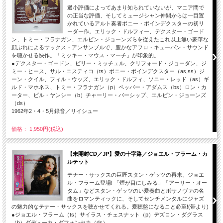
過小評価によってあまり知られていないが、マニア間で
の正当な評価、そしてミュージシャン仲間からは一目置
かれているアルト奏者ポニー・ポインデクスターの初リ
ーダー作。エリック・ドルフィー、デクスター・ゴード
ン、トミー・フラナガン、エルビン・ジョーンズらを従えたこれ以上無い豪華な
顔ぶれによるサックス・アンサンブルで、豊かなアフロ・キューバン・サウンド
を聴かせる快作。「ミッキー・マウス・マーチ」が印象的。
●デクスター・ゴードン、ビリー・ミッチェル、クリフォード・ジョーダン、ジ
ミー・ヒース、サル・ニスティコ（ts）ポニー・ポインデクスター（as,ss）ジ
ーン・クイル、フィル・ウッズ、エリック・ドルフィ、ソニー・レッド（as）ギ
ルド・マホネス、トミー・フラナガン（p）ペッパー・アダムス（bs）ロン・カ
ーター、ビル・ヤンシー（b）チャーリー・パーシップ、エルビン・ジョーンズ
（ds）
1962年2・4・5月録音／リイシュー
価格： 1,950円(税込)
【未開封CD／JP】愛の十字路／ジョエル・フラーム・カ
ルテット
テナー・サックスの巨匠スタン・ゲッツの再来、ジョエ
ル・フラーム登場! 「煙が目にしみる」「アーリー・オー
タム」などスタン・ゲッツのい愛奏曲とボサノヴァの名
曲をロマンティックに、そしてセンチメンタルにジャズ
の魅力的なテナー・サックスを聴かせてくれる。愛聴盤になること必至!(帯より)
●ジョエル・フラーム（ts）サイラス・チェスナット（p）デズロン・ダグラス
（b）ダデューカ・ダフォンセカ（ds）