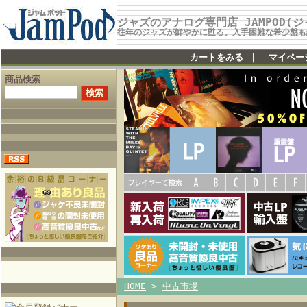
ジャズのアナログ専門店 JAMPOD(
往年のジャズが鮮やかに甦る。入手困難な希少盤も
カートをみる
｜
マイペー
商品検索
HOME
>
中古市場