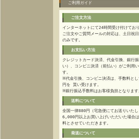
ご利用ガイド
ご注文方法
インターネットにて24時間受け付けてお
ご注文やご質問メールの対応は、土日祝日
のみです。
お支払い方法
クレジットカード決済、代金引換、銀行振
い）、コンビニ決済（前払い）がご利用い
す。
※代金引換、コンビニ決済は、手数料として
円を 貰い受けます。
※銀行振込手数料はお客様負担となります
送料について
全国一律880円（宅急便にてお送りいたし
6,000円以上お買い上げいただいた場合
料とさせていただきます。
発送について