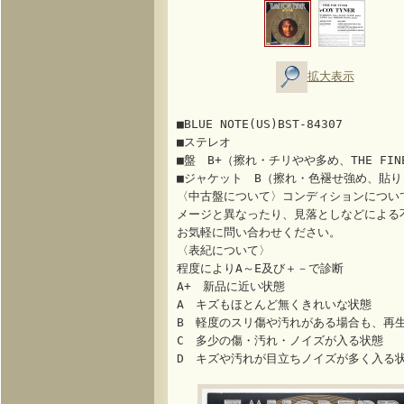
拡大表示
■BLUE NOTE(US)BST-84307
■ステレオ
■盤 B+（擦れ・チリやや多め、THE FINES
■ジャケット B（擦れ・色褪せ強め、貼り
〈中古盤について〉コンディションについ
メージと異なったり、見落としなどによる
お気軽に問い合わせください。
〈表紀について〉
程度によりA～E及び＋－で診断
A+ 新品に近い状態
A キズもほとんど無くきれいな状態
B 軽度のスリ傷や汚れがある場合も、再
C 多少の傷・汚れ・ノイズが入る状態
D キズや汚れが目立ちノイズが多く入る