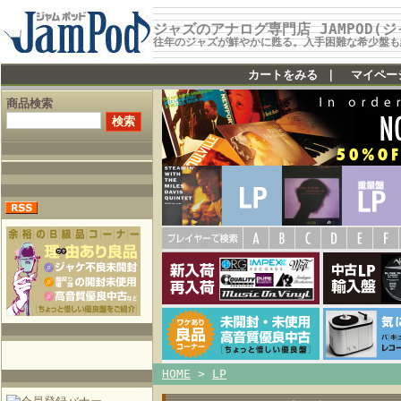
ジャズのアナログ専門店 JAMPOD(
往年のジャズが鮮やかに甦る。入手困難な希少盤も
カートをみる
｜
マイペー
商品検索
HOME
>
LP