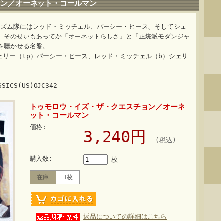
ョン／オーネット・コールマン
リズム隊にはレッド・ミッチェル、パーシー・ヒース、そしてシェ
。そのせいもあってか「オーネットらしさ」と「正統派モダンジャ
を聴かせる名盤。
ェリー（tp）パーシー・ヒース、レッド・ミッチェル（b）シェリ
SSICS(US)OJC342
トゥモロウ・イズ・ザ・クエスチョン／オーネ
ット・コールマン
価格:
3,240円
(税込)
購入数:
枚
在庫
1枚
返品についての詳細はこちら